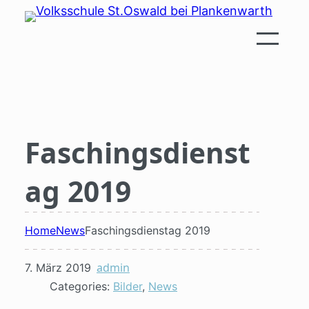
Zum
Inhalt
springen
Faschingsdienst
ag 2019
Home
News
Faschingsdienstag 2019
admin
7. März 2019
Categories:
Bilder
, 
News