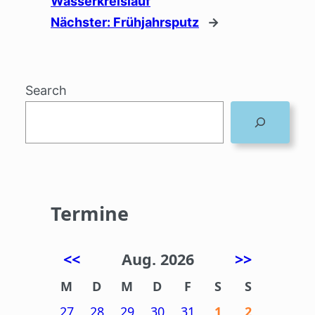
Wasserkreislauf
Nächster:
Frühjahrsputz
→
Search
Termine
<<
Aug. 2026
>>
M
D
M
D
F
S
S
27
28
29
30
31
1
2