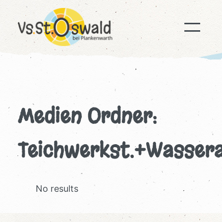
Zum
Inhalt
springen
Medien Ordner:
Teichwerkst.+Wasser
No results