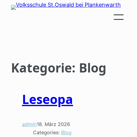
Zum
Inhalt
springen
Kategorie:
Blog
Leseopa
admin
18. März 2026
Categories:
Blog